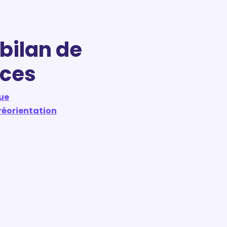
bilan de
ces
ue
 réorientation