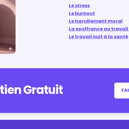
Le stress
Le burnout
Le harcèlement moral
La souffrance au travai
Le travail nuit à la santé
tien Gratuit
FAI