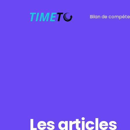
Bilan de compét
Bilan
Bilan rapide
Fonction publique
Entrepreneurs
Burnout
Harcèlement mora
Près de chez vous
Autres bilans
Les articles