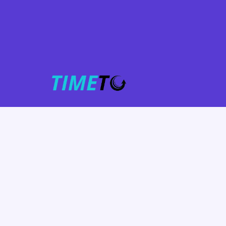
demande@timeto.fr
Organisme de Formation
N° 930 606 623 06
Plan du site