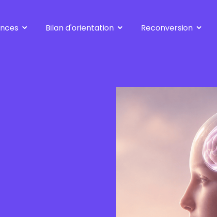
ences
Bilan d'orientation
Reconversion
Standard
se réorienter
Approfondi
à 30-40-50 ans
Vers le métier de ...
après le métier de ..
suite inaptitude
Créer son entreprise
l