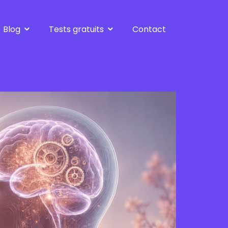
Blog
Tests gratuits
Contact
Bilan gratuit
Tests de réorientation
Harcèlement moral
Test de personnalité
Burnout
Test Burnout
Métiers d'avenir
Tous les tests
Souffrance au travail
Créer son entreprise
Après le bilan
Tous les articles