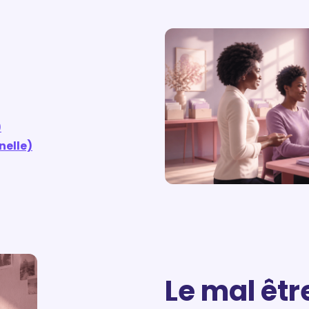
)
nelle)
Le mal êtr