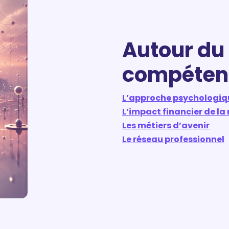
Autour du 
compéten
L’approche psychologiq
L’impact financier de la
Les métiers d’avenir
Le réseau professionnel